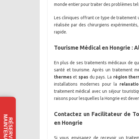
monde entier pour traiter des problèmes tel
Les cliniques offrant ce type de traitement 
réalisée par des chirurgiens expérimentés,
rapide.
Tourisme Médical en Hongrie : All
En plus de ses traitements médicaux de qua
santé et tourisme. Après un traitement m
thermes
et
spas
du pays. La
région the
installations modernes pour la
relaxati
traitement médical avec un séjour touristi
raisons pour lesquelles la Hongrie est deve
Contactez un Facilitateur de T
M
T
R
É
S
E
R
V
E
Z
A
I
N
T
E
N
A
N
en Hongrie
Si vous envisagez de recevoir un traitem