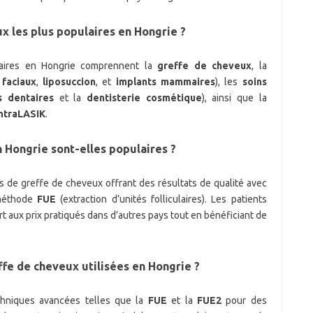
x les plus populaires en Hongrie ?
laires en Hongrie comprennent la
greffe de cheveux
, la
g faciaux
,
liposuccion
, et
implants mammaires
), les
soins
s dentaires
et la
dentisterie cosmétique
), ainsi que la
ntraLASIK
.
 Hongrie sont-elles populaires ?
 de greffe de cheveux offrant des résultats de qualité avec
 méthode
FUE
(extraction d’unités folliculaires). Les patients
t aux prix pratiqués dans d’autres pays tout en bénéficiant de
ffe de cheveux utilisées en Hongrie ?
echniques avancées telles que la
FUE
et la
FUE2
pour des