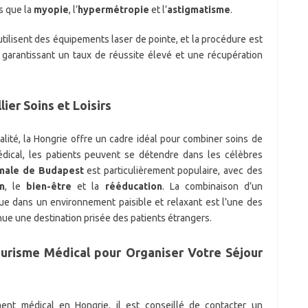
s que la
myopie
, l’
hypermétropie
et l’
astigmatisme
.
utilisent des équipements laser de pointe, et la procédure est
 garantissant un taux de réussite élevé et une récupération
ier Soins et Loisirs
lité, la Hongrie offre un cadre idéal pour combiner soins de
édical, les patients peuvent se détendre dans les célèbres
rmale de Budapest
est particulièrement populaire, avec des
on
, le
bien-être
et la
rééducation
. La combinaison d’un
que dans un environnement paisible et relaxant est l’une des
nue une destination prisée des patients étrangers.
ourisme Médical pour Organiser Votre Séjour
ent médical en Hongrie, il est conseillé de contacter un