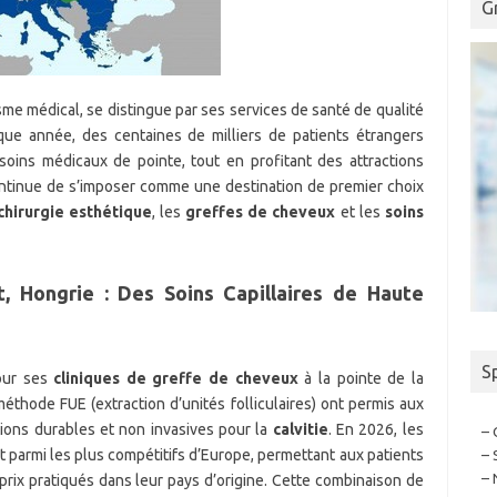
G
sme médical, se distingue par ses services de santé de qualité
que année, des centaines de milliers de patients étrangers
soins médicaux de pointe, tout en profitant des attractions
continue de s’imposer comme une destination de premier choix
chirurgie esthétique
, les
greffes de cheveux
et les
soins
 Hongrie : Des Soins Capillaires de Haute
S
our ses
cliniques de greffe de cheveux
à la pointe de la
éthode FUE (extraction d’unités folliculaires) ont permis aux
ions durables et non invasives pour la
calvitie
. En 2026, les
– 
 parmi les plus compétitifs d’Europe, permettant aux patients
– 
– 
prix pratiqués dans leur pays d’origine. Cette combinaison de