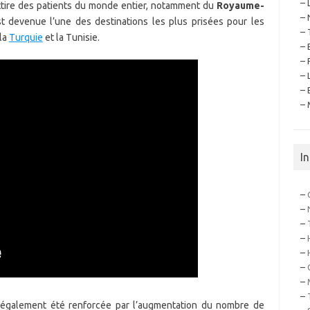
– 
attire des patients du monde entier, notamment du
Royaume-
– 
st devenue l’une des destinations les plus prisées pour les
– 
 la
Turquie
et la Tunisie.
– 
– 
– 
– 
– 
I
–
–
–
–
–
–
–
–
également été renforcée par l’augmentation du nombre de