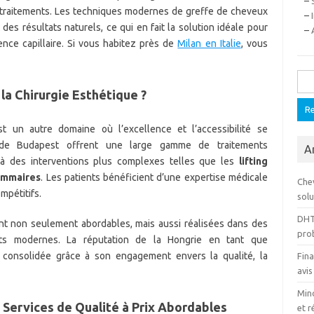
–
s traitements. Les techniques modernes de greffe de cheveux
–
des résultats naturels, ce qui en fait la solution idéale pour
–
nce capillaire. Si vous habitez près de
Milan en Italie
, vous
Rech
 la Chirurgie Esthétique ?
t un autre domaine où l’excellence et l’accessibilité se
 de Budapest offrent une large gamme de traitements
A
à des interventions plus complexes telles que les
lifting
ammaires
. Les patients bénéficient d’une expertise médicale
Che
mpétitifs.
solu
DHT
nt non seulement abordables, mais aussi réalisées dans des
pro
ents modernes. La réputation de la Hongrie en tant que
consolidée grâce à son engagement envers la qualité, la
Fina
avis
Mino
 Services de Qualité à Prix Abordables
et r