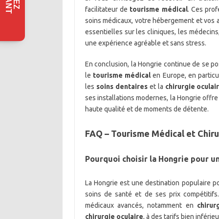
facilitateur de
tourisme médical
. Ces pro
soins médicaux, votre hébergement et vos ac
essentielles sur les cliniques, les médecins
une expérience agréable et sans stress.
En conclusion, la Hongrie continue de se p
le
tourisme médical
en Europe, en particu
les
soins dentaires
et la
chirurgie oculai
ses installations modernes, la Hongrie offre
haute qualité et de moments de détente.
FAQ – Tourisme Médical et Chiru
Pourquoi choisir la Hongrie pour u
La Hongrie est une destination populaire po
soins de santé et de ses prix compétitifs
médicaux avancés, notamment en
chirur
chirurgie oculaire
, à des tarifs bien inféri