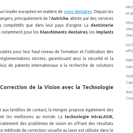
Micr
 un leader européen en matière de
soins dentaires
. Depuis les
et 
angers, principalement de l’
Autriche
, attirés par des services
Mic
us compétitifs que dans leur pays d’origine. La
dentisterie
chev
e, notamment pour les
blanchiments dentaires
, les
implants
che
LLL
effi
utées pour leur haut niveau de formation et l’utilisation des
églementations strictes, garantissant ainsi la sécurité et la
PRP 
plus de patients internationaux à la recherche de solutions
natu
Smil
Capi
 Correction de la Vision avec la Technologie
Avis
Cos
t aux lentilles de contact, la Hongrie propose également des
mi les meilleures au monde. La
technologie IntraLASIK
,
traitement des problèmes de vision en offrant des résultats
te méthode de correction visuelle au laser est utilisée dans le