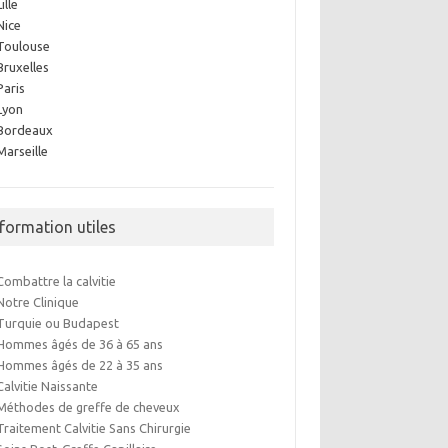
Lille
Nice
Toulouse
Bruxelles
Paris
Lyon
Bordeaux
Marseille
nformation utiles
Combattre la calvitie
Notre Clinique
Turquie ou Budapest
Hommes âgés de 36 à 65 ans
Hommes âgés de 22 à 35 ans
Calvitie Naissante
Méthodes de greffe de cheveux
Traitement Calvitie Sans Chirurgie