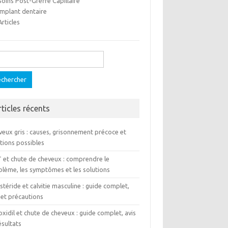
Soins Post-Greffe Capillaire
Implant dentaire
Articles
ercher :
rticles récents
veux gris : causes, grisonnement précoce et
tions possibles
 et chute de cheveux : comprendre le
blème, les symptômes et les solutions
stéride et calvitie masculine : guide complet,
 et précautions
xidil et chute de cheveux : guide complet, avis
ésultats