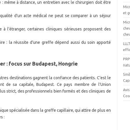
: même à distance, un entretien avec le chirurgien doit être
Micr
et 
a qualité d’un acte médical ne peut se comparer à un séjour
Mic
chev
 à l’étranger, certaines cliniques sérieuses proposent des
che
ire : la réussite d’une greffe dépend aussi du soin apporté
LLL
effi
PRP 
ger : focus sur Budapest, Hongrie
natu
Smil
tres destinations gagnent la confiance des patients. C’est le
Capi
ment de sa capitale, Budapest. Ce pays membre de l’Union
Avis
s strict, des professionnels bien formés et des cliniques de
Cos
ue spécialisée dans la greffe capillaire, qui attire de plus en
s :
,