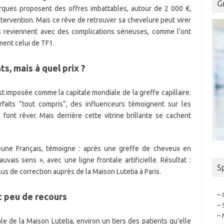
G
urques proposent des offres imbattables, autour de 2 000 €,
intervention. Mais ce rêve de retrouver sa chevelure peut virer
s reviennent avec des complications sérieuses, comme l’ont
ment celui de TF1.
ts, mais à quel prix ?
est imposée comme la capitale mondiale de la greffe capillaire.
faits “tout compris”, des influenceurs témoignent sur les
font rêver. Mais derrière cette vitrine brillante se cachent
eune Français, témoigne : après une greffe de cheveux en
ais sens », avec une ligne frontale artificielle. Résultat :
S
us de correction auprès de la Maison Lutetia à Paris.
– 
t peu de recours
– 
– 
ale de la Maison Lutetia, environ un tiers des patients qu’elle