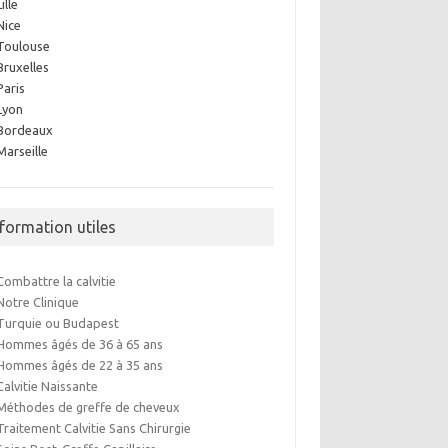
Lille
Nice
Toulouse
Bruxelles
Paris
Lyon
Bordeaux
Marseille
nformation utiles
Combattre la calvitie
Notre Clinique
Turquie ou Budapest
Hommes âgés de 36 à 65 ans
Hommes âgés de 22 à 35 ans
Calvitie Naissante
Méthodes de greffe de cheveux
Traitement Calvitie Sans Chirurgie