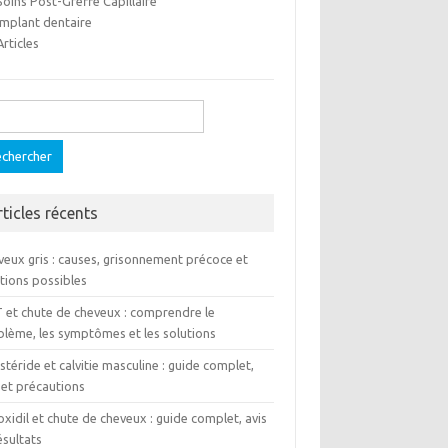
Soins Post-Greffe Capillaire
Implant dentaire
Articles
ercher :
rticles récents
veux gris : causes, grisonnement précoce et
tions possibles
 et chute de cheveux : comprendre le
blème, les symptômes et les solutions
stéride et calvitie masculine : guide complet,
 et précautions
xidil et chute de cheveux : guide complet, avis
ésultats