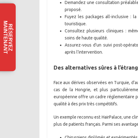
Demandez une consultation préalable 
proposé.
Fuyez les packages all-inclusive : l
M
T
touristique.
R
É
S
E
R
V
E
Z
A
I
N
T
E
N
A
N
Consultez plusieurs cliniques : même
soins de haute qualité.
Assurez-vous d’un suivi post-opérato
après l’intervention.
Des alternatives sûres à l’étran
Face aux dérives observées en Turquie, d’au
cas de la Hongrie, et plus particulière
européenne offre un cadre réglementaire plu
qualité à des prix très compétitifs.
Un exemple reconnu est HairPalace, une cliniq
plus de patients français. Parmi ses avantage
Chirurgiens diplômés et expérimentés