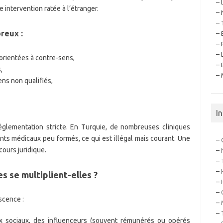
– 
 intervention ratée à l’étranger.
– 
– 
reux :
– 
– 
– 
orientées à contre-sens,
– 
,
– 
ens non qualifiés,
I
églementation stricte. En Turquie, de nombreuses cliniques
ants médicaux peu formés, ce qui est illégal mais courant. Une
–
cours juridique.
–
–
–
s se multiplient-elles ?
–
–
scence :
–
–
x sociaux, des influenceurs (souvent rémunérés ou opérés