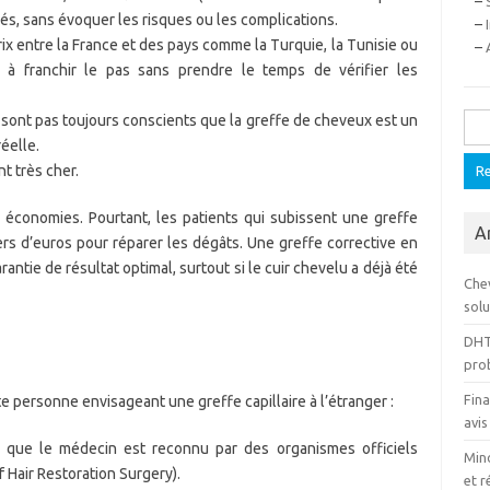
–
és, sans évoquer les risques ou les complications.
–
rix entre la France et des pays comme la Turquie, la Tunisie ou
–
à franchir le pas sans prendre le temps de vérifier les
 sont pas toujours conscients que la greffe de cheveux est un
Rech
éelle.
t très cher.
économies. Pourtant, les patients qui subissent une greffe
A
ers d’euros pour réparer les dégâts. Une greffe corrective en
antie de résultat optimal, surtout si le cuir chevelu a déjà été
Che
solu
DHT
pro
Fina
e personne envisageant une greffe capillaire à l’étranger :
avis
s que le médecin est reconnu par des organismes officiels
Mino
 Hair Restoration Surgery).
et r